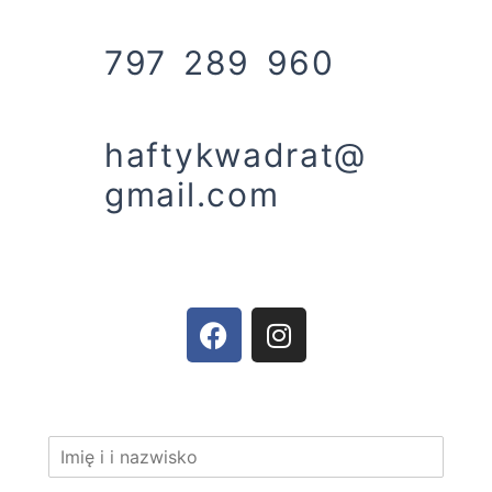
797 289 960
haftykwadrat@
gmail.com
F
I
a
n
c
s
e
t
b
a
I
o
g
m
o
r
i